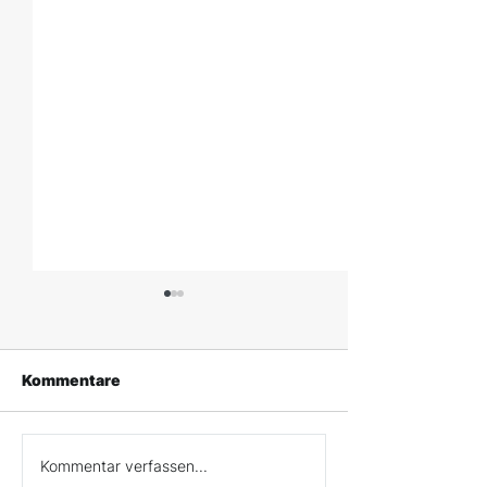
Kommentare
«SRF Para-Challenge»
Tele1: «Ganz e
Kommentar verfassen...