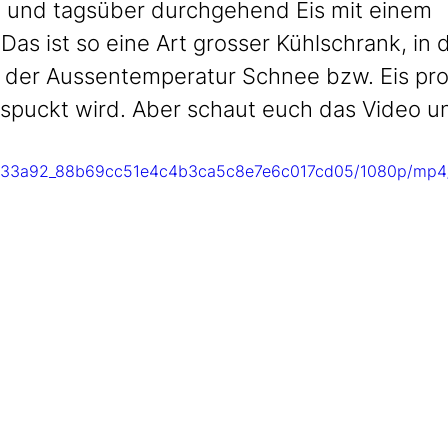
und tagsüber durchgehend Eis mit einem 
 Das ist so eine Art grosser Kühlschrank, in
der Aussentemperatur Schnee bzw. Eis pro
puckt wird. Aber schaut euch das Video un
eo/b33a92_88b69cc51e4c4b3ca5c8e7e6c017cd05/1080p/mp4/