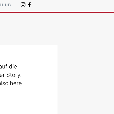
CLUB
auf die 
er Story. 
lso here 