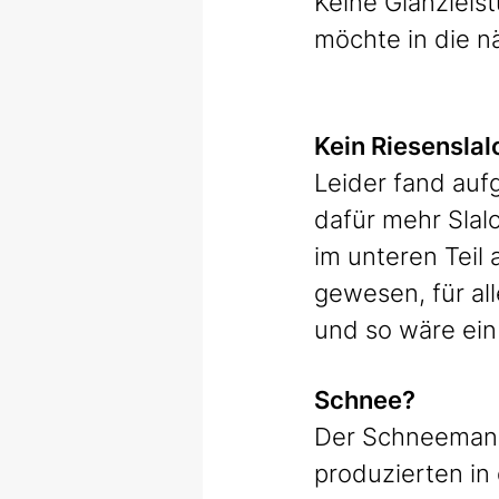
Keine Glanzleis
möchte in die n
Kein Riesensla
Leider fand auf
dafür mehr Slal
im unteren Teil 
gewesen, für al
und so wäre ein
Schnee?
Der Schneemange
produzierten in