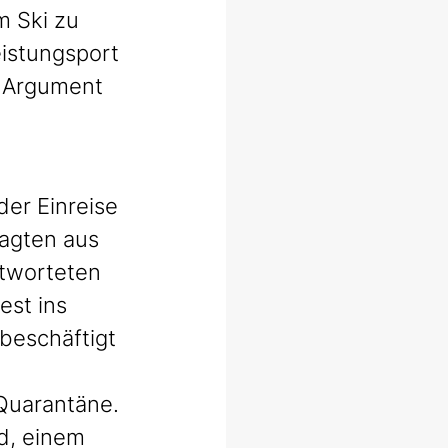
m Ski zu 
eistungsport 
s Argument 
er Einreise 
agten aus 
ntworteten 
est ins 
beschäftigt 
Quarantäne. 
d, einem 