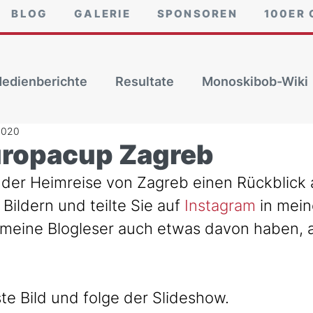
BLOG
GALERIE
SPONSOREN
100ER 
edienberichte
Resultate
Monoskibob-Wiki
2020
uropacup Zagreb
f der Heimreise von Zagreb einen Rückblick 
ildern und teilte Sie auf 
Instagram
 in mein
n meine Blogleser auch etwas davon haben, a
ste Bild und folge der Slideshow.