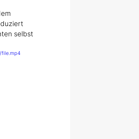
 dem 
duziert 
ten selbst 
file.mp4