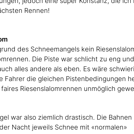
tungen, jedoch eine super Konstanz, die ic
ächsten Rennen!
lom
grund des Schneemangels kein Riesenslalom 
omrennen. Die Piste war schlicht zu eng und
auch alles andere als eben. Es wäre schwier
le Fahrer die gleichen Pistenbedingungen he
 faires Riesenslalomrennen unmöglich gew
l war also ziemlich drastisch. Die Bahnen 
 der Nacht jeweils Schnee mit «normalen» 