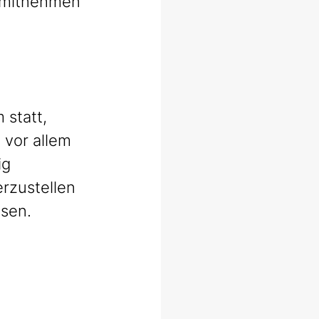
h mitnehmen 
statt, 
 vor allem 
ig 
rzustellen 
esen.