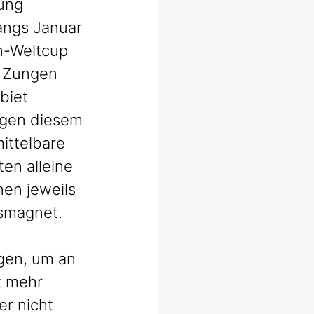
ung 
fangs Januar 
n-Weltcup 
e Zungen 
biet 
egen diesem 
ittelbare 
en alleine 
nen jeweils 
smagnet.
gen, um an 
t mehr 
er nicht 