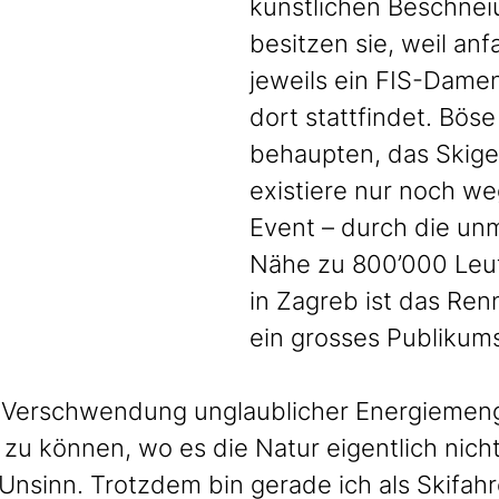
künstlichen Beschnei
besitzen sie, weil an
jeweils ein FIS-Dame
dort stattfindet. Bös
behaupten, das Skige
existiere nur noch w
Event – durch die unm
Nähe zu 800’000 Leut
in Zagreb ist das Ren
ein grosses Publikum
ie Verschwendung unglaublicher Energiemen
 zu können, wo es die Natur eigentlich nich
r Unsinn. Trotzdem bin gerade ich als Skifahr