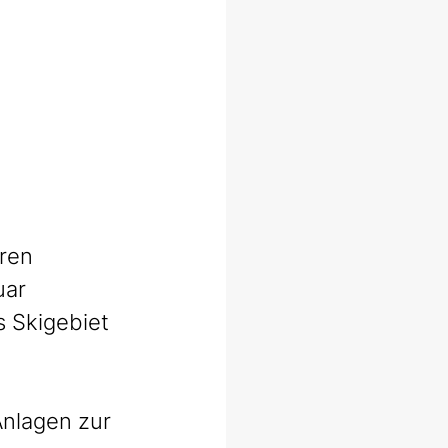
ren 
uar 
 Skigebiet 
nlagen zur 