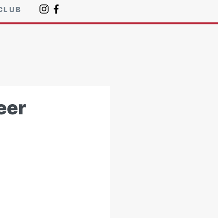
CLUB
eer