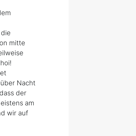
dem 
die 
n mitte 
ilweise 
hoi!
et 
 über Nacht 
 dass der 
meistens am 
d wir auf 