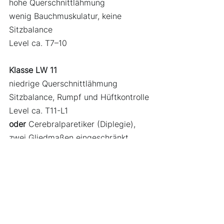
hohe Querschnittlähmung
wenig Bauchmuskulatur, keine 
Sitzbalance
Level ca. T7–10
Klasse LW 11
niedrige Querschnittlähmung
Sitzbalance, Rumpf und Hüftkontrolle
Level ca. T11-L1
oder
 Cerebralparetiker (Diplegie), 
zwei Gliedmaßen eingeschränkt
Klasse LW12-1 
niedrige Querschnittlähmung
Beinfunktion, gute Sitzbalance
Klasse LW 12-2