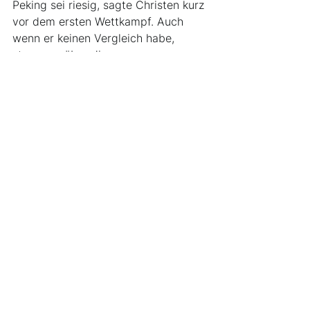
Peking sei riesig, sagte Christen kurz 
vor dem ersten Wettkampf. Auch 
wenn er keinen Vergleich habe, 
staune er über die 
Wettkampfanlagen und die gute 
Organisation. «Und es gibt 
wahnsinnig viele Helfer, die 
ausnahmslos extrem freundlich 
sind.» Diese ersten Eindrücke sind 
für ihn Motivation für die fünf Starts 
in den Disziplinen Abfahrt, Super-G, 
Super-Kombination, Riesenslalom 
und Slalom. «Primär bin ich hier, um 
Erfahrungen zu sammeln. Nichts 
desto trotz liebäugle ich aber 
natürlich mit mehr: Wenn alles 
zusammenpasst, ist ein Olympisches 
Diplom machbar. Ich freue mich, 
wenn es endlich losgeht.»